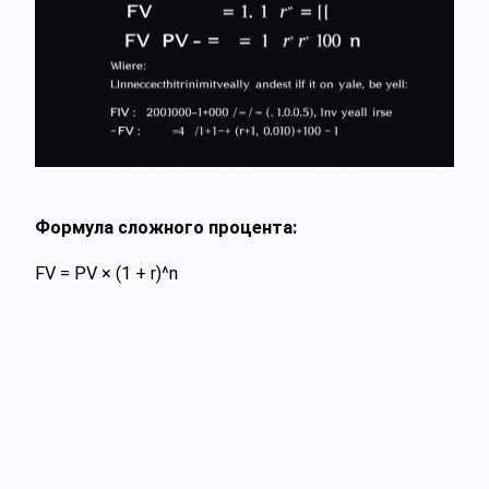
Формула сложного процента:
FV = PV × (1 + r)^n