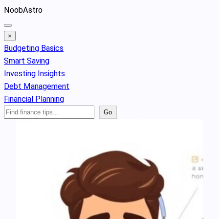
Skip
NoobAstro
to
content
×
Budgeting Basics
Smart Saving
Investing Insights
Debt Management
Financial Planning
Search
Go