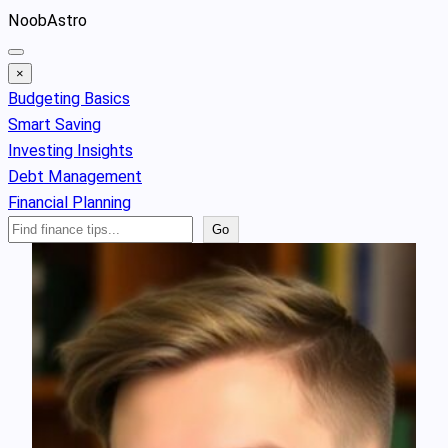
Skip
NoobAstro
to
content
×
Budgeting Basics
Smart Saving
Investing Insights
Debt Management
Financial Planning
Search
Go