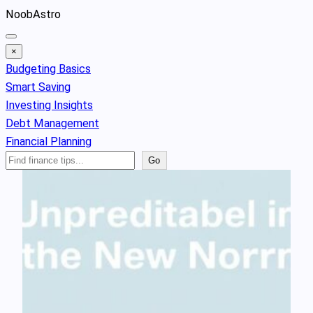
Skip
NoobAstro
to
content
×
Budgeting Basics
Smart Saving
Investing Insights
Debt Management
Financial Planning
Search
Go