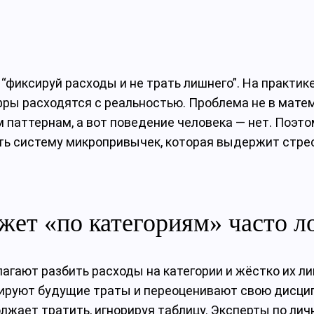
е: “фиксируй расходы и не трать лишнего”. На практ
фры расходятся с реальностью. Проблема не в мате
паттернам, а вот поведение человека — нет. Поэтом
оить систему микропривычек, которая выдержит стре
ет «по категориям» часто л
лагают разбить расходы на категории и жёстко их л
ируют будущие траты и переоценивают свою дисцип
должает тратить, игнорируя таблицу. Эксперты по 