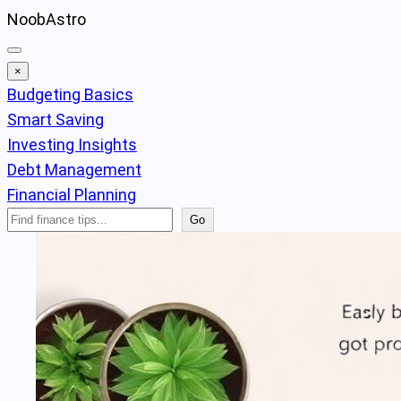
Skip
NoobAstro
to
content
×
Budgeting Basics
Smart Saving
Investing Insights
Debt Management
Financial Planning
Search
Go