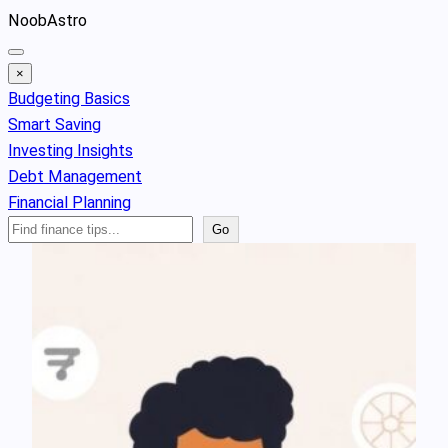
Skip
NoobAstro
to
content
×
Budgeting Basics
Smart Saving
Investing Insights
Debt Management
Financial Planning
Search
Go