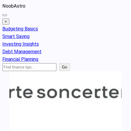
Skip
NoobAstro
to
content
×
Budgeting Basics
Smart Saving
Investing Insights
Debt Management
Financial Planning
Search
Go