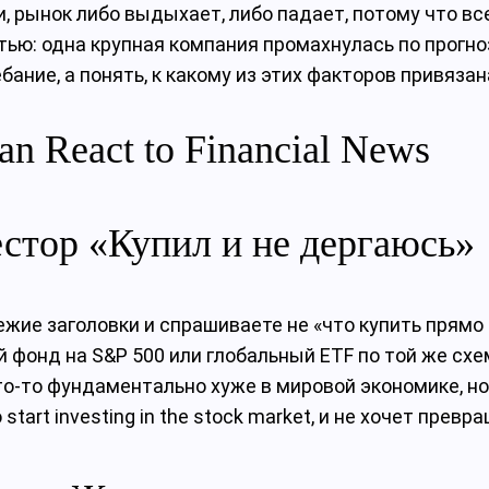
, рынок либо выдыхает, либо падает, потому что в
тью: одна крупная компания промахнулась по прогноз
ание, а понять, к какому из этих факторов привязана
an React to Financial News
стор «Купил и не дергаюсь»
ие заголовки и спрашиваете не «что купить прямо с
 фонд на S&P 500 или глобальный ETF по той же схе
что‑то фундаментально хуже в мировой экономике, но
start investing in the stock market, и не хочет превр